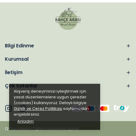
Bilgi Edinme
Kurumsal
İletişim
Çok Satanlar
Alışveriş deneyiminizi iyileştirmek için
yasal düzenlemelere uygun çerezler
(cookies) kullanıyoruz. Detaylı bilgiye
Gizlilik ve Çerez Politikası
sayfamızdan
erişebilirsiniz.
Anladım
Q Plus Media I Dijital Pazarlama Ajansı