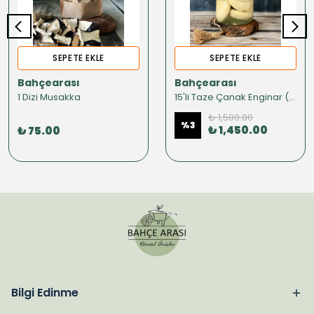
SEPETE EKLE
SEPETE EKLE
Bahçearası
Bahçearası
1 Dizi Musakka
15'li Taze Çanak Enginar (KONSERVE)
₺ 1,500.00
%
3
₺ 1,450.00
₺ 75.00
Bilgi Edinme