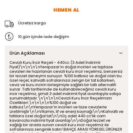
HEMEN AL
Ücretsiz kargo
10 gün içinde iade değişim
Ürün Açıklaması
Cevizli Kuru İncir Reçeli - 440cc (3 Adet İndirimli
Fiyat)\n\n\n\nYenipazar’ın doğal incirleri ve taptaze
cevizleri ile hazırlanan cevizli kuru incir reçelimiz, benzersiz
bir lezzet deneyimi sunuyor. %100 katkısız ve doğal olan bu
özel reçel, kahvaltı sofralarınıza zengin bir tat katarken,
ceviz ve kuru incirin birleşimiyle sağlıklı bir tatlı alternatifi
sunar. Tatlı tariflerinde de kullanabileceğiniz cevizli kuru
incir reçelimiz, şimdi 3 adet indirimli fiyat avantajıyla satışa
sunulmaktadır.\n\n\n\nCevizli Kuru İncir Reçelimizin
Özellikleri:\n\n\n\n%100 doğal ve
katkısız\n\nYenipazar’ın incirleri ve taze cevizlerle
üretilmiştir\n\nVitamin, lif ve enerji kaynağı\n\nKahvaltı ve
tatlılara özel doğal tat\n\nÜç adet 440 cc’lik cam
kavanozla indirimli fiyat avantajı\n\nDoğal lezzet ve
sağlığı bir arada sunan cevizli kuru incir reçelimiz ile
sofralarınıza zenginlik katın! BAHÇE ARASI YÖRESEL ÜRÜNLER