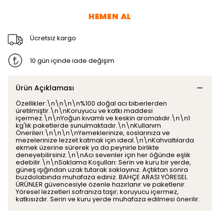
HEMEN AL
Ücretsiz kargo
10 gün içinde iade değişim
Ürün Açıklaması
Özellikler:\n\n\n\n%100 doğal acı biberlerden
üretilmiştir.\n\nKoruyucu ve katkı maddesi
içermez.\n\nYoğun kıvamlı ve keskin aromalıdır.\n\n1
kg'lık paketlerde sunulmaktadır.\n\nKullanım
Önerileri:\n\n\n\nYemeklerinize, soslarınıza ve
mezelerinize lezzet katmak için ideal.\n\nKahvaltılarda
ekmek üzerine sürerek ya da peynirle birlikte
deneyebilirsiniz.\n\nAcı sevenler için her öğünde eşlik
edebilir.\n\nSaklama Koşulları: Serin ve kuru bir yerde,
güneş ışığından uzak tutarak saklayınız. Açtıktan sonra
buzdolabında muhafaza ediniz. BAHÇE ARASI YÖRESEL
ÜRÜNLER güvencesiyle özenle hazırlanır ve paketlenir.
Yöresel lezzetleri sofranıza taşır; koruyucu içermez,
katkısızdır. Serin ve kuru yerde muhafaza edilmesi önerilir.