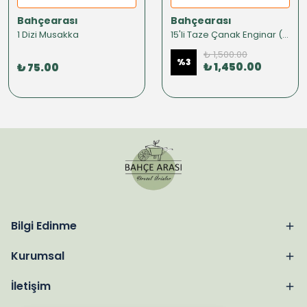
Bahçearası
Bahçearası
1 Dizi Musakka
15'li Taze Çanak Enginar (KONSERVE)
₺ 1,500.00
%
3
₺ 1,450.00
₺ 75.00
Bilgi Edinme
Kurumsal
İletişim