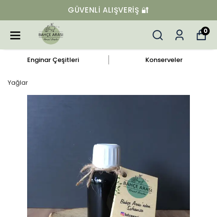
GÜVENLI ALIŞVERIŞ 🔐
0
Enginar Çeşitleri
Konserveler
Yağlar