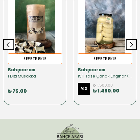
SEPETE EKLE
SEPETE EKLE
Bahçearası
Bahçearası
1 Dizi Musakka
15'li Taze Çanak Enginar (KONSERVE)
₺ 1,500.00
%
3
₺ 1,450.00
₺ 75.00