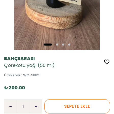
BAHÇEARASI
Çörekotu yağı (50 ml)
Ürün Kodu
:
WC-5889
₺ 200.00
SEPETE EKLE