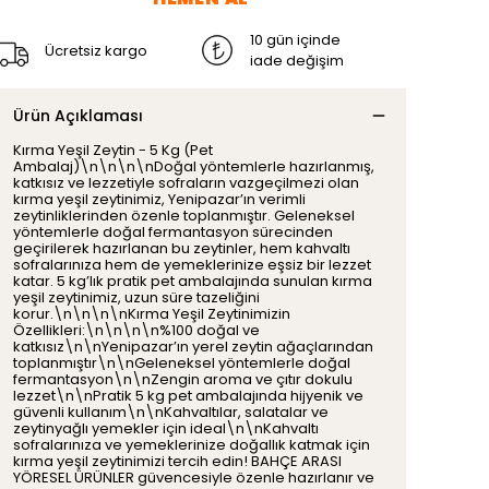
10 gün içinde
Ücretsiz kargo
iade değişim
Ürün Açıklaması
Kırma Yeşil Zeytin - 5 Kg (Pet
Ambalaj)\n\n\n\nDoğal yöntemlerle hazırlanmış,
katkısız ve lezzetiyle sofraların vazgeçilmezi olan
kırma yeşil zeytinimiz, Yenipazar’ın verimli
zeytinliklerinden özenle toplanmıştır. Geleneksel
yöntemlerle doğal fermantasyon sürecinden
geçirilerek hazırlanan bu zeytinler, hem kahvaltı
sofralarınıza hem de yemeklerinize eşsiz bir lezzet
katar. 5 kg’lık pratik pet ambalajında sunulan kırma
yeşil zeytinimiz, uzun süre tazeliğini
korur.\n\n\n\nKırma Yeşil Zeytinimizin
Özellikleri:\n\n\n\n%100 doğal ve
katkısız\n\nYenipazar’ın yerel zeytin ağaçlarından
toplanmıştır\n\nGeleneksel yöntemlerle doğal
fermantasyon\n\nZengin aroma ve çıtır dokulu
lezzet\n\nPratik 5 kg pet ambalajında hijyenik ve
güvenli kullanım\n\nKahvaltılar, salatalar ve
zeytinyağlı yemekler için ideal\n\nKahvaltı
sofralarınıza ve yemeklerinize doğallık katmak için
kırma yeşil zeytinimizi tercih edin! BAHÇE ARASI
YÖRESEL ÜRÜNLER güvencesiyle özenle hazırlanır ve