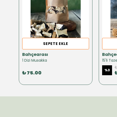
SEPETE EKLE
Bahçearası
Bahçe
1 Dizi Musakka
15'li Ta
₺
%
3
₺ 75.00