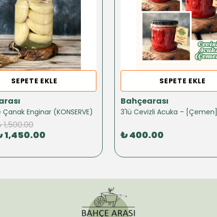
SEPETE EKLE
SEPETE EKLE
arası
Bahçearası
ze Çanak Enginar (KONSERVE)
3'lü Cevizli Acuka – [Çemen
 1,500.00
₺ 1,450.00
₺ 400.00