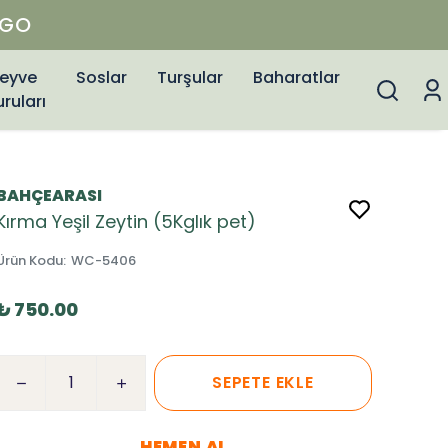
eyve
Soslar
Turşular
Baharatlar
uruları
BAHÇEARASI
Kırma Yeşil Zeytin (5Kglık pet)
Ürün Kodu
:
WC-5406
₺ 750.00
SEPETE EKLE
HEMEN AL