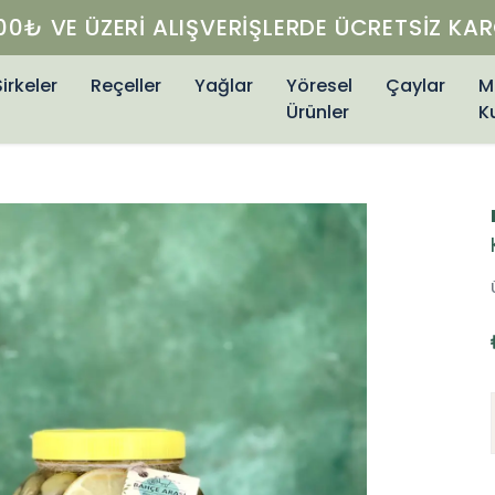
GÜVENLI ALIŞVERIŞ 🔐
Sirkeler
Reçeller
Yağlar
Yöresel
Çaylar
M
Ürünler
K