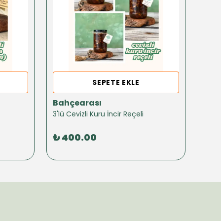
SEPETE EKLE
Bahçearası
Bah
]
3'lü Cevizli Kuru İncir Reçeli
3'lü 
₺ 400.00
₺ 4