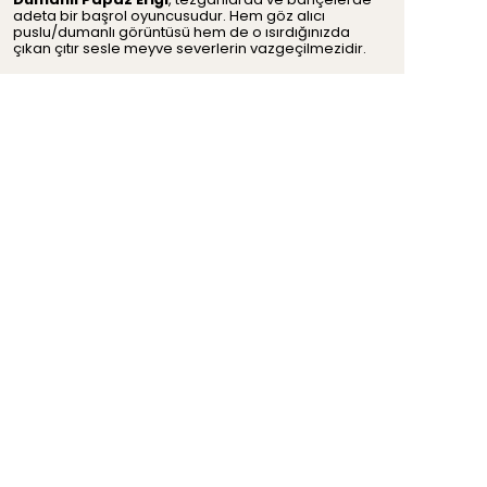
adeta bir başrol oyuncusudur. Hem göz alıcı
puslu/dumanlı görüntüsü hem de o ısırdığınızda
çıkan çıtır sesle meyve severlerin vazgeçilmezidir.