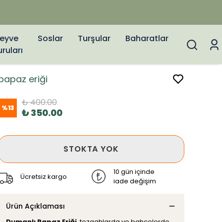
eyve
Soslar
Turşular
Baharatlar
uruları
papaz eriği
₺ 400.00
%
13
₺ 350.00
STOKTA YOK
10 gün içinde
Ücretsiz kargo
iade değişim
Ürün Açıklaması
Dumanlı Papaz Eriği
, tezgahlarda ve bahçelerde