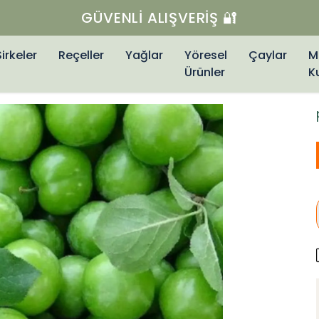
GÜVENLI ALIŞVERIŞ 🔐
Sirkeler
Reçeller
Yağlar
Yöresel
Çaylar
M
Ürünler
K