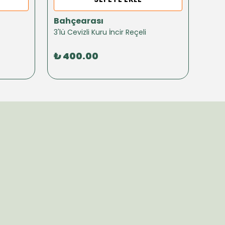
Bahçearası
Bah
]
3'lü Cevizli Kuru İncir Reçeli
3'lü 
₺ 400.00
₺ 4