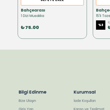
Bahçearası
Bahçe
1 Dizi Musakka
15'li Ta
₺
%
3
₺ 75.00
Bilgi Edinme
Kurumsal
Bize Ulaşın
İade Koşulları
Giriş Yap
Kargo ve Teslimat