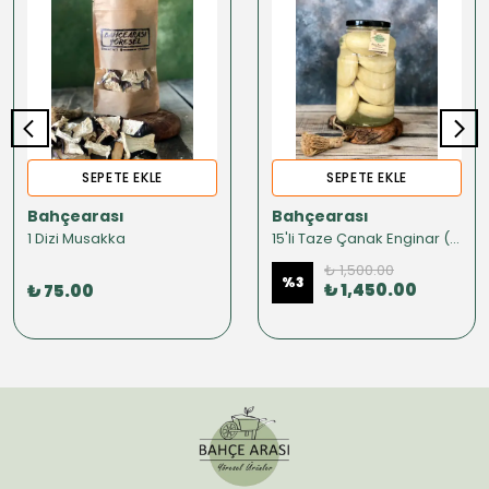
SEPETE EKLE
SEPETE EKLE
Bahçearası
Bahçearası
1 Dizi Musakka
15'li Taze Çanak Enginar (KONSERVE)
₺ 1,500.00
%
3
₺ 1,450.00
₺ 75.00