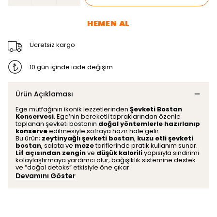
HEMEN AL
Ücretsiz kargo
10 gün içinde iade değişim
Ürün Açıklaması
Ege mutfağının ikonik lezzetlerinden
Şevketi Bostan
Konservesi
, Ege’nin bereketli topraklarından özenle
toplanan şevketi bostanın
doğal yöntemlerle hazırlanıp
konserve
edilmesiyle sofraya hazır hale gelir.
Bu ürün;
zeytinyağlı şevketi bostan
,
kuzu etli şevketi
bostan
, salata ve
meze
tariflerinde pratik kullanım sunar.
Lif açısından zengin
ve
düşük kalorili
yapısıyla sindirimi
kolaylaştırmaya yardımcı olur; bağışıklık sistemine destek
ve “doğal detoks” etkisiyle öne çıkar.
Devamını Göster