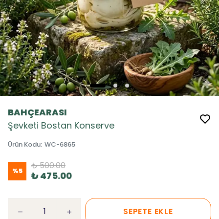
BAHÇEARASI
Şevketi Bostan Konserve
Ürün Kodu
:
WC-6865
₺ 500.00
%
5
₺ 475.00
SEPETE EKLE