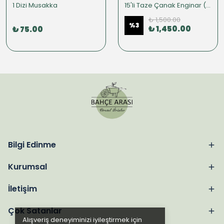
1 Dizi Musakka
15'li Taze Çanak Enginar (KONSERVE)
₺ 1,500.00
%
3
₺ 1,450.00
₺ 75.00
Bilgi Edinme
Kurumsal
İletişim
Çok Satanlar
Alışveriş deneyiminizi iyileştirmek için