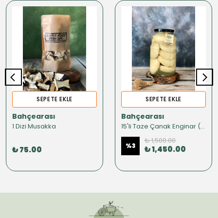
SEPETE EKLE
SEPETE EKLE
Bahçearası
Bahçearası
1 Dizi Musakka
15'li Taze Çanak Enginar (KONSERVE)
₺ 1,500.00
%
3
₺ 1,450.00
₺ 75.00