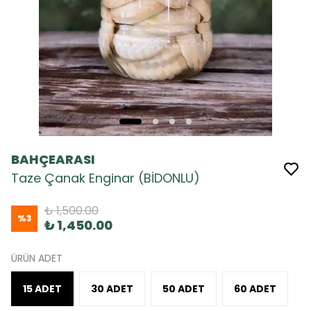
BAHÇEARASI
Taze Çanak Enginar (BİDONLU)
₺ 1,500.00
%
3
₺ 1,450.00
ÜRÜN ADET
15 ADET
30 ADET
50 ADET
60 ADET