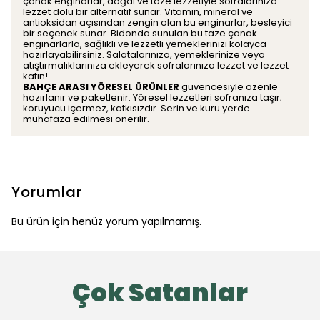
çanak enginarlar, doğal ve taze lezzetiyle sofralarınıza
lezzet dolu bir alternatif sunar. Vitamin, mineral ve
antioksidan açısından zengin olan bu enginarlar, besleyici
bir seçenek sunar. Bidonda sunulan bu taze çanak
enginarlarla, sağlıklı ve lezzetli yemeklerinizi kolayca
hazırlayabilirsiniz. Salatalarınıza, yemeklerinize veya
atıştırmalıklarınıza ekleyerek sofralarınıza lezzet ve lezzet
katın!
BAHÇE ARASI YÖRESEL ÜRÜNLER
güvencesiyle özenle
hazırlanır ve paketlenir. Yöresel lezzetleri sofranıza taşır;
koruyucu içermez, katkısızdır. Serin ve kuru yerde
muhafaza edilmesi önerilir.
Yorumlar
Bu ürün için henüz yorum yapılmamış.
Çok Satanlar